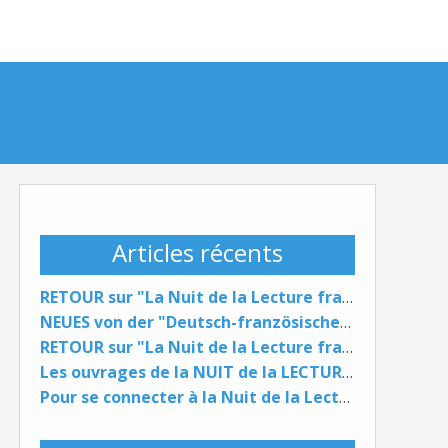
Articles récents
RETOUR sur "La Nuit de la Lecture franco-allemande" / NEUES von der "Deutsch-französischen Lesenacht"
NEUES von der "Deutsch-französischen Lesenacht"
RETOUR sur "La Nuit de la Lecture franco-allemande" ...
Les ouvrages de la NUIT de la LECTURE du 29 janvier 2026 ...
Pour se connecter à la Nuit de la Lecture FR DE (29 janvier 2026) ...