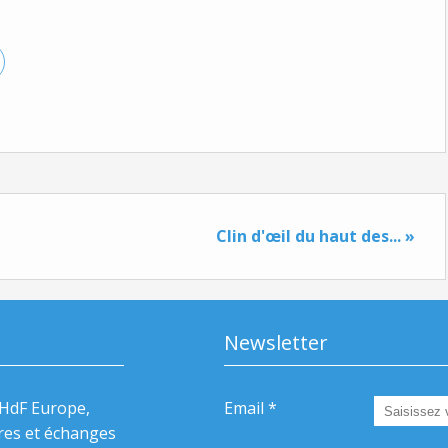
Clin d'œil du haut des... »
Newsletter
HdF Europe,
Email
res et échanges