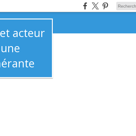
t acteur
mune
nérante