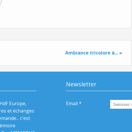
Ambiance tricolore à... »
Newsletter
HdF Europe,
Email
res et échanges
mande... c'est
Mémoire