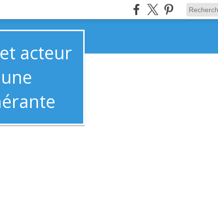
t acteur
mune
nérante