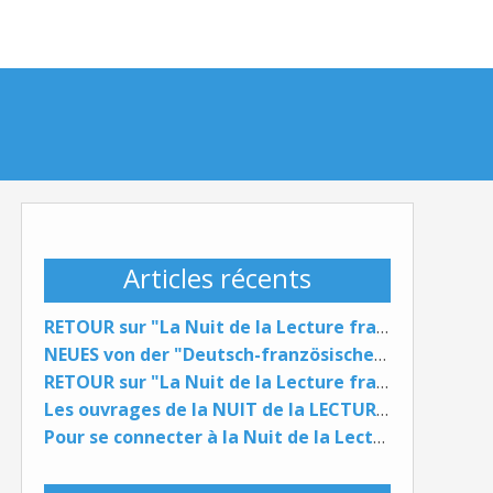
Articles récents
RETOUR sur "La Nuit de la Lecture franco-allemande" / NEUES von der "Deutsch-französischen Lesenacht"
NEUES von der "Deutsch-französischen Lesenacht"
RETOUR sur "La Nuit de la Lecture franco-allemande" ...
Les ouvrages de la NUIT de la LECTURE du 29 janvier 2026 ...
Pour se connecter à la Nuit de la Lecture FR DE (29 janvier 2026) ...