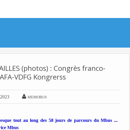
ILLES (photos) : Congrès franco-
FAFA-VDFG Kongrerss

 2023
MEMOBUS
 fresque tout au long des 58 jours de parcours du Mbus ...
drice Mbus