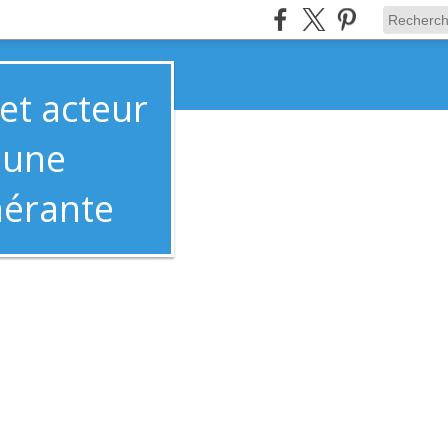
t acteur
mune
nérante