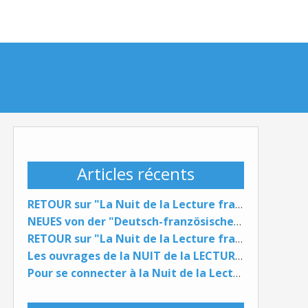
Articles récents
RETOUR sur "La Nuit de la Lecture franco-allemande" / NEUES von der "Deutsch-französischen Lesenacht"
NEUES von der "Deutsch-französischen Lesenacht"
RETOUR sur "La Nuit de la Lecture franco-allemande" ...
Les ouvrages de la NUIT de la LECTURE du 29 janvier 2026 ...
Pour se connecter à la Nuit de la Lecture FR DE (29 janvier 2026) ...