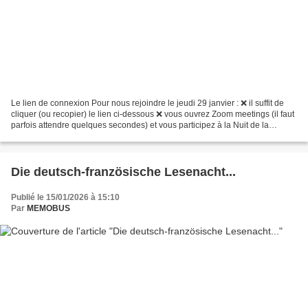
Le lien de connexion Pour nous rejoindre le jeudi 29 janvier : ❌ il suffit de
cliquer (ou recopier) le lien ci-dessous ❌ vous ouvrez Zoom meetings (il faut
parfois attendre quelques secondes) et vous participez à la Nuit de la
Lecture FR DE https://us06web.zoom.us/j/86915126873?
pwd=uBSMY8uEHKRCy3XaVXF1so90xzP6eM.1...
Die deutsch-französische Lesenacht...
Publié le 15/01/2026 à 15:10
Par
MEMOBUS