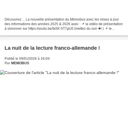
Découvrez ... La nouvelle présentation du Mémobus avec les mises à jour
des informations des années 2025 & 2026 avec : 📌 la vidéo de présentation
à visionner sur https://youtu.be/fa5K-5T7gU0 (mettez du son 🔊 ) 📌 le
document ci-dessous :
La nuit de la lecture franco-allemande !
Publié le 09/01/2026 à 16:04
Par
MEMOBUS