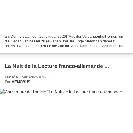
am Donnerstag , den 29. Januar 2026! "Aus der Vergangenheit lernen, um
die Gegenwart besser zu (er)leben und um junge Menschen dabei zu
unterstützen, den Frieden für die Zukunft zu bewahren" Das Memobus-Team
(Zeitzeugen und Mitwirkende der deutsch-französischen...
La Nuit de la Lecture franco-allemande ...
Publié le 15/01/2026 à 15:09
Par
MEMOBUS