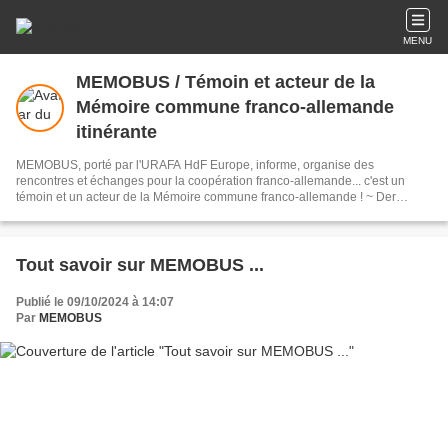
MENU
MEMOBUS / Témoin et acteur de la
Mémoire commune franco-allemande
itinérante
MEMOBUS, porté par l'URAFA HdF Europe, informe, organise des
rencontres et échanges pour la coopération franco-allemande... c'est un
témoin et un acteur de la Mémoire commune franco-allemande ! ~ Der
MEMOBUS fährt in Frankreich und Deutschland, er informiert über
Begegnungen, Projekte zur Zusammenarbeit und die deutsch- französische
Erinnerungskultur. Projektträger ist die URAFA HdF pour l'Europe
Tout savoir sur MEMOBUS ...
Publié le 09/10/2024 à 14:07
Par
MEMOBUS