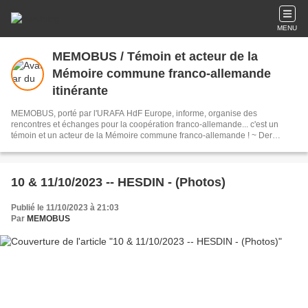
MENU
MEMOBUS / Témoin et acteur de la
Mémoire commune franco-allemande
itinérante
MEMOBUS, porté par l'URAFA HdF Europe, informe, organise des
rencontres et échanges pour la coopération franco-allemande... c'est un
témoin et un acteur de la Mémoire commune franco-allemande ! ~ Der
MEMOBUS fährt in Frankreich und Deutschland, er informiert über
Begegnungen, Projekte zur Zusammenarbeit und die deutsch- französische
Erinnerungskultur. Projektträger ist die URAFA HdF pour l'Europe
10 & 11/10/2023 -- HESDIN - (Photos)
Publié le 11/10/2023 à 21:03
Par
MEMOBUS