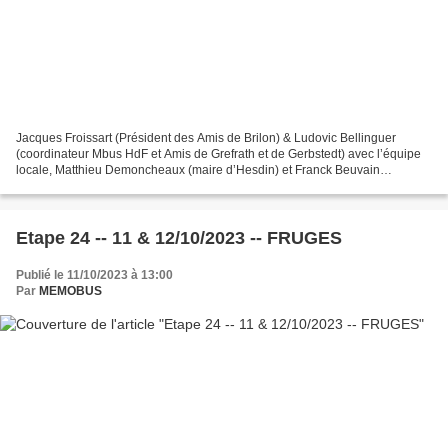
Jacques Froissart (Président des Amis de Brilon) & Ludovic Bellinguer
(coordinateur Mbus HdF et Amis de Grefrath et de Gerbstedt) avec l’équipe
locale, Matthieu Demoncheaux (maire d’Hesdin) et Franck Beuvain
(Directeur du collège Notre-Dame) accueillent...
Etape 24 -- 11 & 12/10/2023 -- FRUGES
Publié le 11/10/2023 à 13:00
Par
MEMOBUS