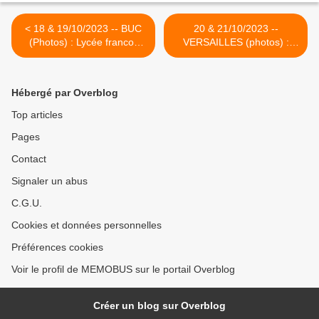
< 18 & 19/10/2023 -- BUC
20 & 21/10/2023 --
(Photos) : Lycée franco-
VERSAILLES (photos) :
allemand / Deutsch-
Congrès franco-allemand /
französisches Gymnasium
FAFA-VDFG Kongrerss >
Hébergé par Overblog
Top articles
Pages
Contact
Signaler un abus
C.G.U.
Cookies et données personnelles
Préférences cookies
Voir le profil de MEMOBUS sur le portail Overblog
Créer un blog sur Overblog